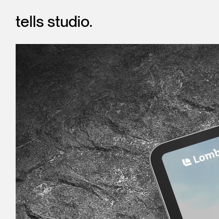
tells stud
i
o.
Lombardi Website