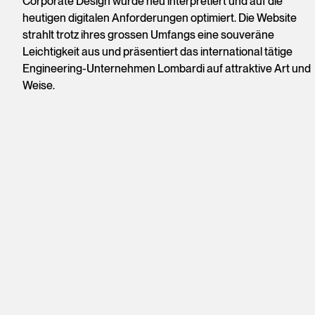
Corporate Design wurde neu interpretiert und auf die
heutigen digitalen Anforderungen optimiert. Die Website
strahlt trotz ihres grossen Umfangs eine souveräne
Leichtigkeit aus und präsentiert das international tätige
Engineering-Unternehmen Lombardi auf attraktive Art und
Weise.
Konzeption / Informationsarchitektur
Screendesign / UI
Frontend-Entwicklung
Content Management System
Anbindung Jobs-Software
Newsletter-Design
Lombardi Group