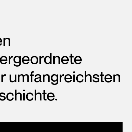
en
bergeordnete
der umfangreichsten
schichte.