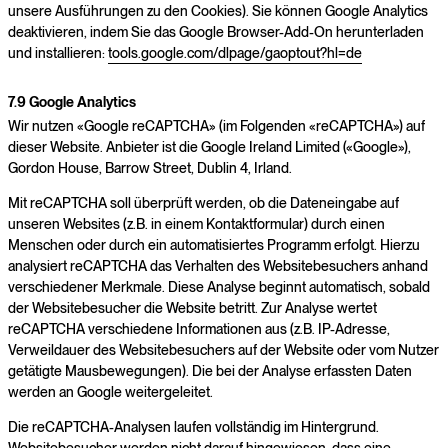
unsere Ausführungen zu den Cookies). Sie können Google Analytics
deaktivieren, indem Sie das Google Browser-Add-On herunterladen
und installieren:
tools.google.com/dlpage/gaoptout?hl=de
7.9 Google Analytics
Wir nutzen «Google reCAPTCHA» (im Folgenden «reCAPTCHA») auf
dieser Website. Anbieter ist die Google Ireland Limited («Google»),
Gordon House, Barrow Street, Dublin 4, Irland.
Mit reCAPTCHA soll überprüft werden, ob die Dateneingabe auf
unseren Websites (z.B. in einem Kontaktformular) durch einen
Menschen oder durch ein automatisiertes Programm erfolgt. Hierzu
analysiert reCAPTCHA das Verhalten des Websitebesuchers anhand
verschiedener Merkmale. Diese Analyse beginnt automatisch, sobald
der Websitebesucher die Website betritt. Zur Analyse wertet
reCAPTCHA verschiedene Informationen aus (z.B. IP-Adresse,
Verweildauer des Websitebesuchers auf der Website oder vom Nutzer
getätigte Mausbewegungen). Die bei der Analyse erfassten Daten
werden an Google weitergeleitet.
Die reCAPTCHA-Analysen laufen vollständig im Hintergrund.
Websitebesucher werden nicht darauf hingewiesen, dass eine